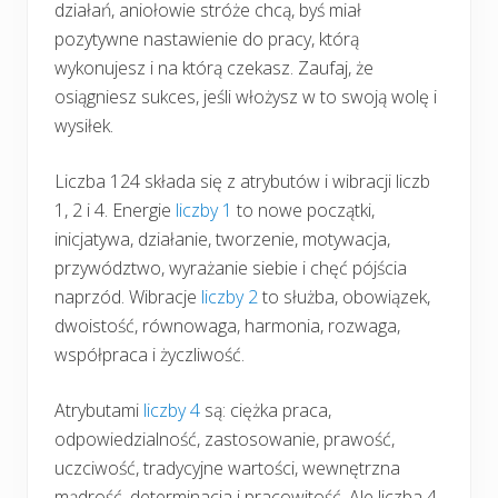
działań, aniołowie stróże chcą, byś miał
pozytywne nastawienie do pracy, którą
wykonujesz i na którą czekasz. Zaufaj, że
osiągniesz sukces, jeśli włożysz w to swoją wolę i
wysiłek.
Liczba 124 składa się z atrybutów i wibracji liczb
1, 2 i 4. Energie
liczby 1
to nowe początki,
inicjatywa, działanie, tworzenie, motywacja,
przywództwo, wyrażanie siebie i chęć pójścia
naprzód. Wibracje
liczby 2
to służba, obowiązek,
dwoistość, równowaga, harmonia, rozwaga,
współpraca i życzliwość.
Atrybutami
liczby 4
są: ciężka praca,
odpowiedzialność, zastosowanie, prawość,
uczciwość, tradycyjne wartości, wewnętrzna
mądrość, determinacja i pracowitość. Ale liczba 4