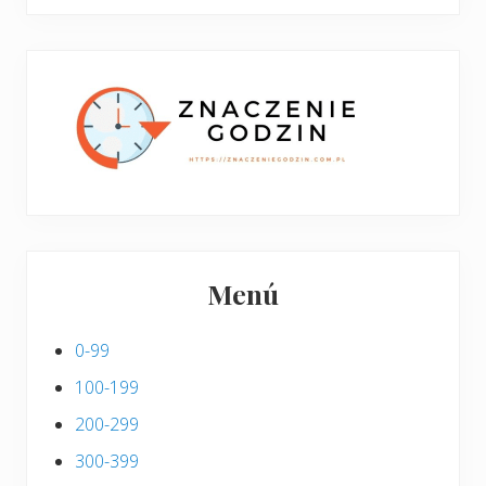
boczny
y
stronie
p
w
i
p
s
i
s
Menú
0-99
100-199
200-299
300-399