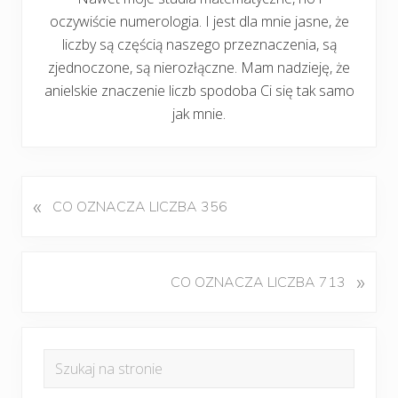
oczywiście numerologia. I jest dla mnie jasne, że
liczby są częścią naszego przeznaczenia, są
zjednoczone, są nierozłączne. Mam nadzieję, że
anielskie znaczenie liczb spodoba Ci się tak samo
jak mnie.
«
P
CO OZNACZA LICZBA 356
o
p
r
K
»
CO OZNACZA LICZBA 713
z
o
e
l
d
Pierwszy
e
n
Szukaj
j
panel
i
na
n
w