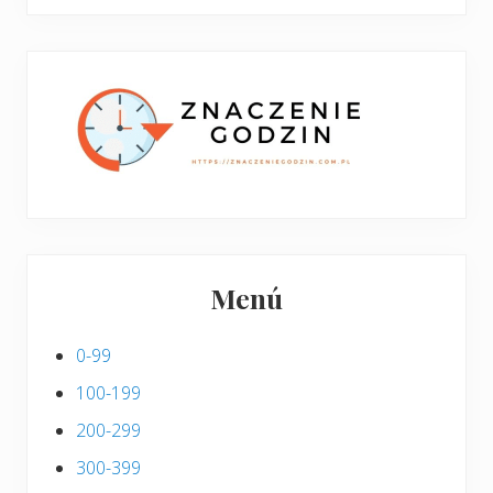
boczny
y
stronie
p
w
i
p
s
i
s
Menú
0-99
100-199
200-299
300-399