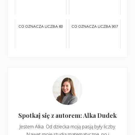
CO OZNACZA LICZBA 60
CO OZNACZA LICZBA 907
Spotkaj się z autorem: Alka Dudek
Jestem Alka. Od dziecka moją pasją były liczby.
Nawet moje studia matematyczne, no i