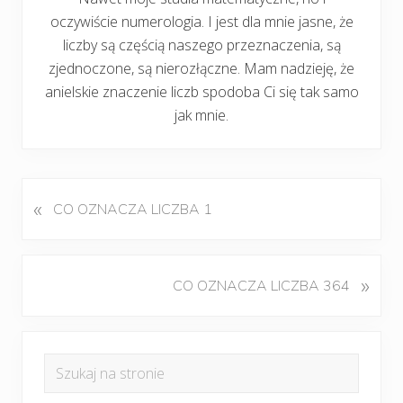
oczywiście numerologia. I jest dla mnie jasne, że
liczby są częścią naszego przeznaczenia, są
zjednoczone, są nierozłączne. Mam nadzieję, że
anielskie znaczenie liczb spodoba Ci się tak samo
jak mnie.
«
P
CO OZNACZA LICZBA 1
o
p
r
K
»
CO OZNACZA LICZBA 364
z
o
e
l
d
Pierwszy
e
n
Szukaj
j
panel
i
na
n
w