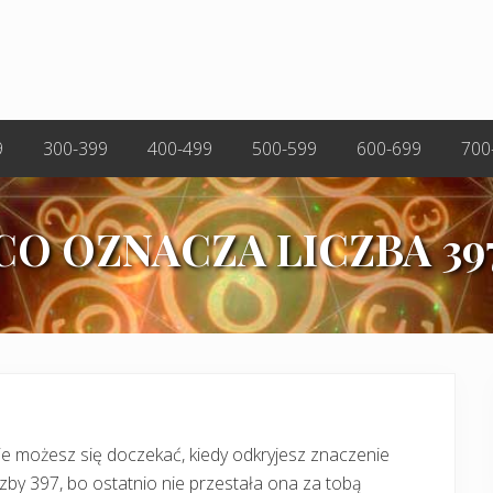
9
300-399
400-499
500-599
600-699
700
CO OZNACZA LICZBA 39
e możesz się doczekać, kiedy odkryjesz znaczenie
czby 397, bo ostatnio nie przestała ona za tobą