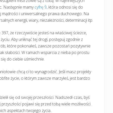
wstąpieni mistrzowie są z tobą. W najmniejszych
óc. Następnie mamy
cyfrę 9
, która odnosi się do
 mądrości i uniwersalnego prawa duchowego. Na
salnych energii, wiary, niezależności, determinacji itp.
 397, że rzeczywiście jesteś na właściwej ścieżce,
yciu. Aby uniknąć tej drogi, postępuj zgodnie z
prób, które pokonałeś, zawsze pozostań pozytywnie
nak słabości. W ramach wsparcia z nieba po prostu
 się do ciebie uśmiechnie.
iołowie chcą ci to wynagrodzić. Jeśli masz projekty
obfite życie, o którym zawsze marzyłeś, jest bardzo
ielił się od swojej przeszłości. Nadszedł czas, byś
j przyszłości pojawi się przed tobą wiele możliwości.
kich aspektach twojego życia.