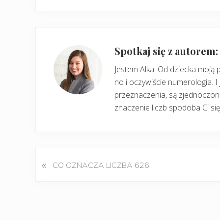
Spotkaj się z autorem
Jestem Alka. Od dziecka moją 
no i oczywiście numerologia. I 
przeznaczenia, są zjednoczone
znaczenie liczb spodoba Ci się
«
P
CO OZNACZA LICZBA 626
o
p
r
z