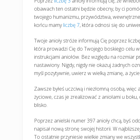
Poprzez
liczbę 3
anioły informują cię, że wniebo
obawach ten ostatni będzie obecny, by ci pom
twojego humanizmu, przywództwa, wewnętrznej
końcu mamy
liczbę 7
, która odnosi się do uniwer
Twoje anioły stróże informują Cię poprzez liczbę
która prowadzi Cię do Twojego boskiego celu w ż
instrukcjami aniołów. Bez względu na rozmiar 
nastawiony. Nigdy, nigdy nie okazuj żadnych oz
myśl pozytywnie, uwierz w wielką zmianę, a życie
Zawsze byłeś uczciwą i niezłomną osobą, więc an
życiowe, czas je zrealizować z aniołami u boku, 
blisko.
Poprzez anielski numer 397 anioły chcą, byś oddz
napisał nową stronę swojej historii. W najbliższe
To ostatnie przyniesie wielkie zmiany we wszyst