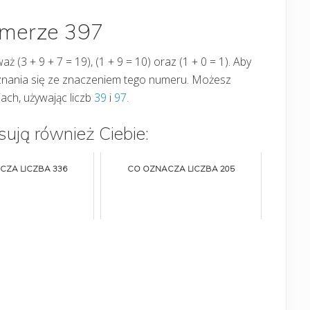
umerze 397
aż (3 + 9 + 7 = 19), (1 + 9 = 10) oraz (1 + 0 = 1). Aby
oznania się ze znaczeniem tego numeru. Możesz
ach, używając liczb
39
i
97.
sują również Ciebie:
CZA LICZBA 336
CO OZNACZA LICZBA 205