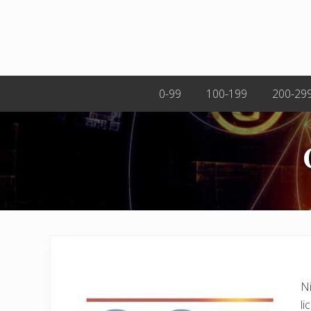
0-99
100-199
200-29
Ni
li