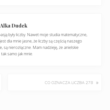
: Alka Dudek
pasją były liczby. Nawet moje studia matematyczne,
jest dla mnie jasne, że liczby są częścią naszego
, są nierozłączne. Mam nadzieję, że anielskie
 tak samo jak mnie.
K
»
CO OZNACZA LICZBA 278
o
l
e
j