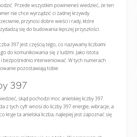
odzić. Przede wszystkim powinieneś wiedzieć, że ten
mer nie chce wyrządzić ci żadnej krzywdy.
zeciwnie, przynosi dobre wieści i rady, które
zydadzą się do budowania lepszej przyszłości.
czba 397 jest częścią tego, co nazywamy liczbami
 go do komunikowania się z ludźmi. Jako istota
 i bezpośrednio interweniować. W tych numerach
rowanie pozostawiają tobie.
zby 397
edzieć, skąd pochodzi moc anielskiej liczby 397.
ażda z tych cyfr wnosi do liczby 397 energie, wibracje, a
o kryje ta anielska liczba, najlepiej jest zapoznać się