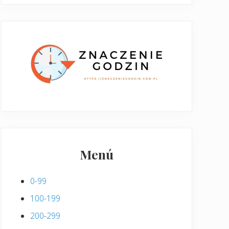
Menú
0-99
100-199
200-299