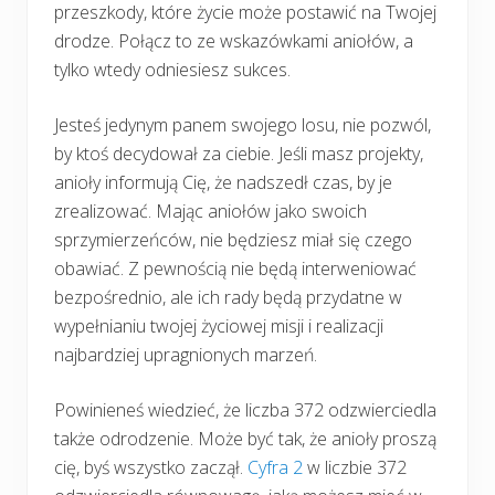
przeszkody, które życie może postawić na Twojej
drodze. Połącz to ze wskazówkami aniołów, a
tylko wtedy odniesiesz sukces.
Jesteś jedynym panem swojego losu, nie pozwól,
by ktoś decydował za ciebie. Jeśli masz projekty,
anioły informują Cię, że nadszedł czas, by je
zrealizować. Mając aniołów jako swoich
sprzymierzeńców, nie będziesz miał się czego
obawiać. Z pewnością nie będą interweniować
bezpośrednio, ale ich rady będą przydatne w
wypełnianiu twojej życiowej misji i realizacji
najbardziej upragnionych marzeń.
Powinieneś wiedzieć, że liczba 372 odzwierciedla
także odrodzenie. Może być tak, że anioły proszą
cię, byś wszystko zaczął.
Cyfra 2
w liczbie 372