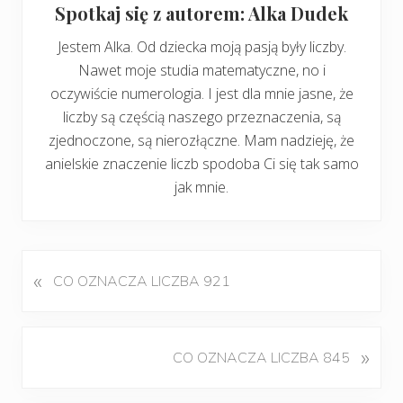
Spotkaj się z autorem: Alka Dudek
Jestem Alka. Od dziecka moją pasją były liczby.
Nawet moje studia matematyczne, no i
oczywiście numerologia. I jest dla mnie jasne, że
liczby są częścią naszego przeznaczenia, są
zjednoczone, są nierozłączne. Mam nadzieję, że
anielskie znaczenie liczb spodoba Ci się tak samo
jak mnie.
«
P
CO OZNACZA LICZBA 921
o
p
r
K
»
CO OZNACZA LICZBA 845
z
o
e
l