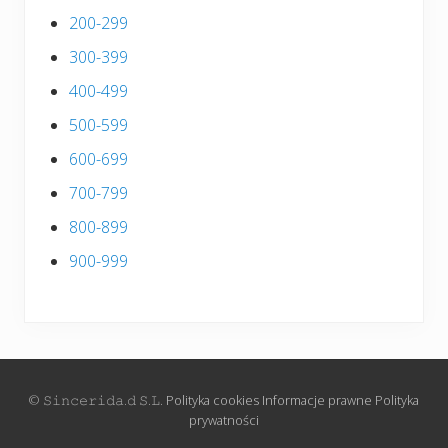
200-299
300-399
400-499
500-599
600-699
700-799
800-899
900-999
© 𝚂𝚒𝚗𝚌𝚎𝚛𝚒𝚍𝚊.𝚍 𝚂.𝙻.
Polityka cookies
Informacje prawne
Polityka
prywatności