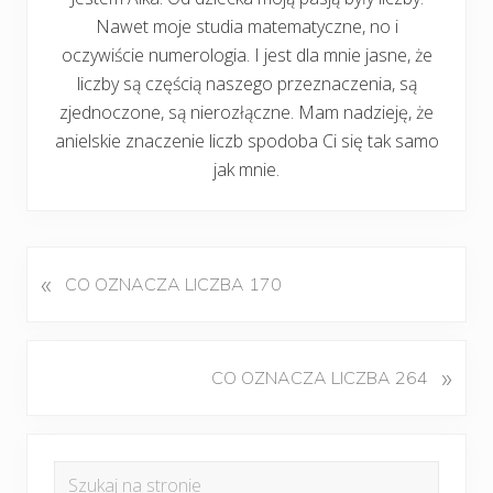
Nawet moje studia matematyczne, no i
oczywiście numerologia. I jest dla mnie jasne, że
liczby są częścią naszego przeznaczenia, są
zjednoczone, są nierozłączne. Mam nadzieję, że
anielskie znaczenie liczb spodoba Ci się tak samo
jak mnie.
«
P
CO OZNACZA LICZBA 170
o
p
r
K
»
CO OZNACZA LICZBA 264
z
o
e
l
d
Pierwszy
e
n
Szukaj
j
i