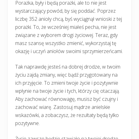
Porażka, były i będą porażki, ale to nie jest
wystarczający powód, by się poddać. Poprzez
liczbę 352 anioły chcą, byś wyciągnął wnioski z tej
porażki. To, że wcześniej miałeś pecha, nie jest
związane z wyborem drogi życiowej. Teraz, gdy
masz szansę wszystko zmienić, wykorzystaj tę
okazję i uczyń aniołów swoimi sprzymierzeńcami.
Tak naprawdę jesteś na dobrej drodze, w twoim
życiu zajdą zmiany, więc bądź przygotowany na
ich przyjęcie. To zmieni twoje życie i pozytywnie
wpłynie na twoje życie i tych, którzy cię otaczają.
Aby zachować równowagę, musisz być czujny i
zachować wiarę. Zastosuj mądrze anielskie
wskazówki, a zobaczysz, że rezultaty będą tylko
pozytywne.
Życie zawsze będzie stawiało na twojej drodze