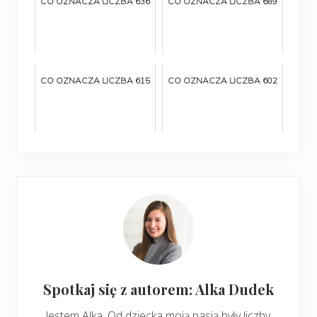
CO OZNACZA LICZBA 636
CO OZNACZA LICZBA 689
CO OZNACZA LICZBA 615
CO OZNACZA LICZBA 602
Spotkaj się z autorem: Alka Dudek
Jestem Alka. Od dziecka moją pasją były liczby.