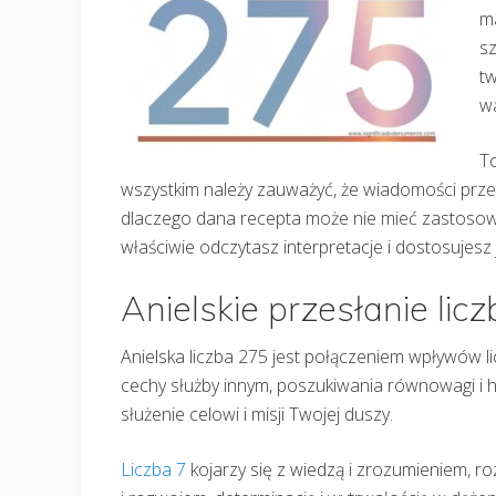
ma
sz
tw
w
To
wszystkim należy zauważyć, że wiadomości przek
dlaczego dana recepta może nie mieć zastosowa
właściwie odczytasz interpretacje i dostosujesz 
Anielskie przesłanie lic
Anielska liczba 275 jest połączeniem wpływów liczb
cechy służby innym, poszukiwania równowagi i harm
służenie celowi i misji Twojej duszy.
Liczba 7
kojarzy się z wiedzą i zrozumieniem,