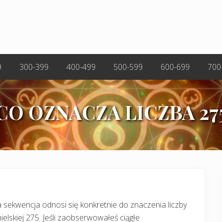
9
300-399
400-499
500-599
600-699
700
CO OZNACZA LICZBA 27
 sekwencja odnosi się konkretnie do znaczenia liczby
ielskiej 275. Jeśli zaobserwowałeś ciągłe