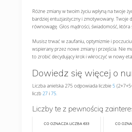
Różne zmiany w twoim życiu wpłyną na twoje życ
bardziej entuzjastyczny i zmotywowany. Twoje
równowagę. Głos mądrości, świadomość, która si
Musisz trwać w zaufaniu, optymizmie i poczuciu
wspierany przez nowe zmiany i przejścia. Nie m
to zrobić decydujący krok i wkroczyć w nowy eta
Dowiedz się więcej o n
Liczba anielska 275 odpowiada liczbie
5
(2+7+5=
liczb
27
i
75
.
Liczby te z pewnością zaintere
CO OZNACZA LICZBA 633
CO OZNA