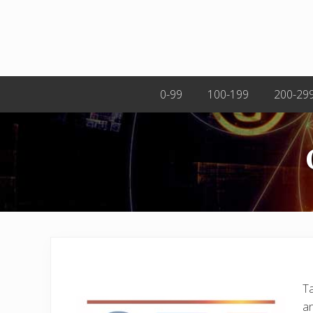
0-99
100-199
200-29
Ta
an