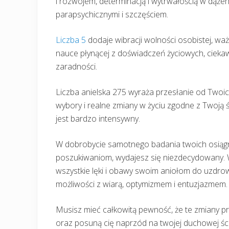
i rozwojem, determinacją i wytrwałością w dąże
parapsychicznymi i szczęściem.
Liczba 5
dodaje wibracji wolności osobistej, 
nauce płynącej z doświadczeń życiowych, ciekaw
zaradności.
Liczba anielska 275 wyraża przesłanie od Twoi
wybory i realne zmiany w życiu zgodne z Twoją ś
jest bardzo intensywny.
W dobrobycie samotnego badania twoich osiągni
poszukiwaniom, wydajesz się niezdecydowany. W
wszystkie lęki i obawy swoim aniołom do uzdrow
możliwości z wiarą, optymizmem i entuzjazmem.
Musisz mieć całkowitą pewność, że te zmiany pr
oraz posuną cię naprzód na twojej duchowej śc