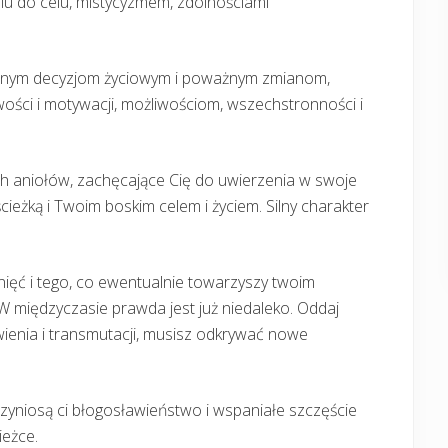
niu do celu, mistycyzmem, zdolnościami
ważnym decyzjom życiowym i poważnym zmianom,
ości i motywacji, możliwościom, wszechstronności i
ch aniołów, zachęcające Cię do uwierzenia w swoje
cieżką i Twoim boskim celem i życiem. Silny charakter
ęć i tego, co ewentualnie towarzyszy twoim
 międzyczasie prawda jest już niedaleko. Oddaj
ienia i transmutacji, musisz odkrywać nowe
zyniosą ci błogosławieństwo i wspaniałe szczęście
ieżce.