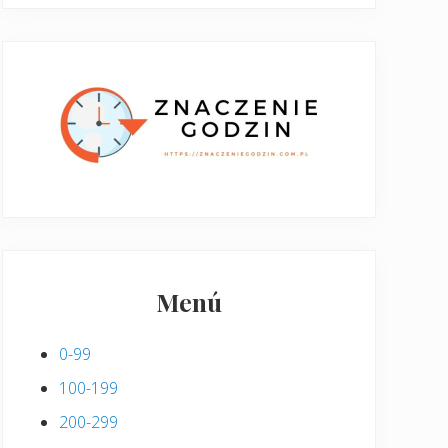
Menú
0-99
100-199
200-299