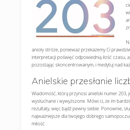
ci
w
an
zn
N
anioły stróże, ponieważ przekażemy Ci prawdziw
interpretacji poświęć odpowiednią ilość czasu, a
pozostając skoncentrowanym, i medytuj nad ka
Anielskie przesłanie lic
Wiadomość, którą przynosi anielski numer 203, j
wysłuchane i wywyższone. Mówi ci, że im bardzie
rezultaty, więc bądź pewny siebie. Ponownie, sł
najważniejsze dla twojego dobrego samopoczucia
miłość.