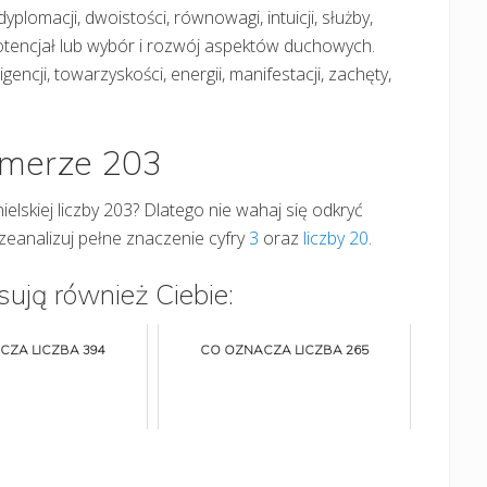
plomacji, dwoistości, równowagi, intuicji, służby,
tencjał lub wybór i rozwój aspektów duchowych.
gencji, towarzyskości, energii, manifestacji, zachęty,
umerze 203
elskiej liczby 203? Dlatego nie wahaj się odkryć
zeanalizuj pełne znaczenie cyfry
3
oraz
liczby 20
.
sują również Ciebie:
CZA LICZBA 394
CO OZNACZA LICZBA 265