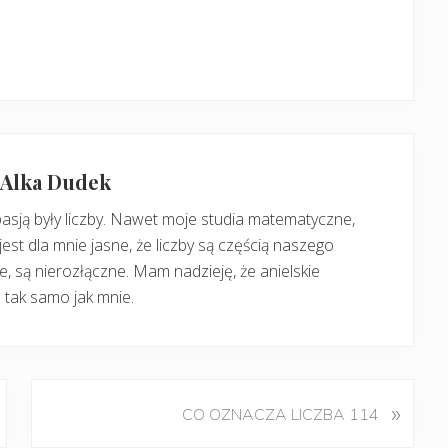
: Alka Dudek
pasją były liczby. Nawet moje studia matematyczne,
jest dla mnie jasne, że liczby są częścią naszego
, są nierozłączne. Mam nadzieję, że anielskie
 tak samo jak mnie.
K
»
CO OZNACZA LICZBA 114
o