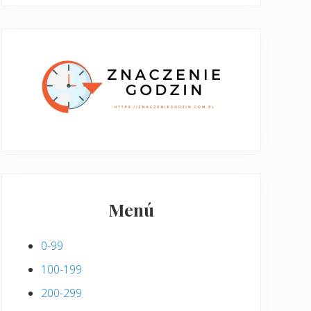
Menú
0-99
100-199
200-299