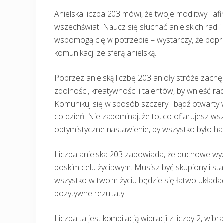
Anielska liczba 203 mówi, że twoje modlitwy i a
wszechświat. Naucz się słuchać anielskich rad 
wspomogą cię w potrzebie – wystarczy, że popros
komunikacji ze sferą anielską.
Poprzez anielską liczbę 203 anioły stróże zach
zdolności, kreatywności i talentów, by wnieść rad
Komunikuj się w sposób szczery i bądź otwarty
co dzień. Nie zapominaj, że to, co ofiarujesz ws
optymistyczne nastawienie, by wszystko było h
Liczba anielska 203 zapowiada, że duchowe wyży
boskim celu życiowym. Musisz być skupiony i sta
wszystko w twoim życiu będzie się łatwo układa
pozytywne rezultaty.
Liczba ta jest kompilacją wibracji z liczby 2, wibra