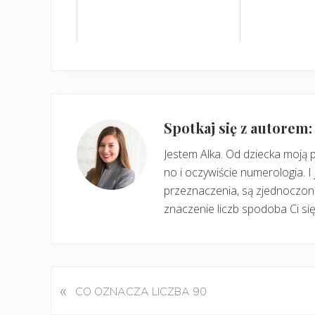
Spotkaj się z autorem
Jestem Alka. Od dziecka moją 
no i oczywiście numerologia. I 
przeznaczenia, są zjednoczone
znaczenie liczb spodoba Ci się
«
P
CO OZNACZA LICZBA 90
o