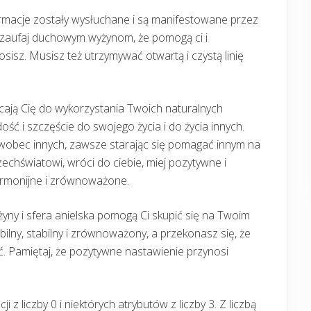
firmacje zostały wysłuchane i są manifestowane przez
i zaufaj duchowym wyżynom, że pomogą ci i
isz. Musisz też utrzymywać otwartą i czystą linię
ęcają Cię do wykorzystania Twoich naturalnych
ość i szczęście do swojego życia i do życia innych.
 wobec innych, zawsze starając się pomagać innym na
zechświatowi, wróci do ciebie, miej pozytywne i
armonijne i zrównoważone.
ny i sfera anielska pomogą Ci skupić się na Twoim
bilny, stabilny i zrównoważony, a przekonasz się, że
ć. Pamiętaj, że pozytywne nastawienie przynosi
cji z liczby 0 i niektórych atrybutów z liczby 3. Z liczbą