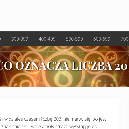
9
300-399
400-499
500-599
600-699
700
CO OZNACZA LICZBA 20
śli widziałeś czasem liczbę 203, nie martw się, bo jest
 znak anielski. Twoje anioły stróże wysyłają je do