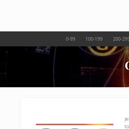
0-99
100-199
200-29
Je
to