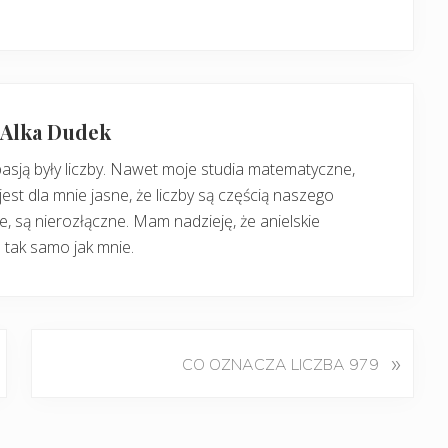
: Alka Dudek
pasją były liczby. Nawet moje studia matematyczne,
jest dla mnie jasne, że liczby są częścią naszego
, są nierozłączne. Mam nadzieję, że anielskie
 tak samo jak mnie.
K
»
CO OZNACZA LICZBA 979
o
l
e