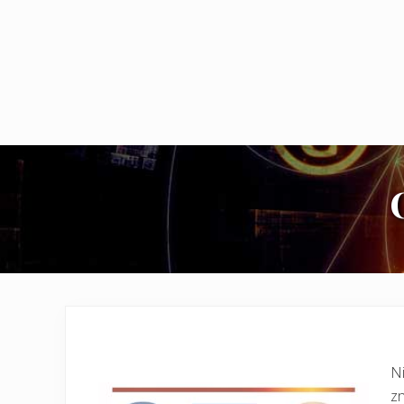
Ni
zn