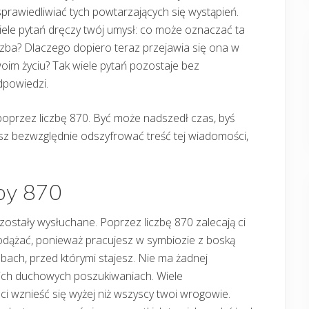
prawiedliwiać tych powtarzających się wystąpień.
ele pytań dręczy twój umysł: co może oznaczać ta
czba? Dlaczego dopiero teraz przejawia się ona w
oim życiu? Tak wiele pytań pozostaje bez
dpowiedzi.
poprzez liczbę 870. Być może nadszedł czas, byś
z bezwzględnie odszyfrować treść tej wiadomości,
zby 870
zostały wysłuchane. Poprzez liczbę 870 zalecają ci
odążać, ponieważ pracujesz w symbiozie z boską
bach, przed którymi stajesz. Nie ma żadnej
oich duchowych poszukiwaniach. Wiele
ci wznieść się wyżej niż wszyscy twoi wrogowie.