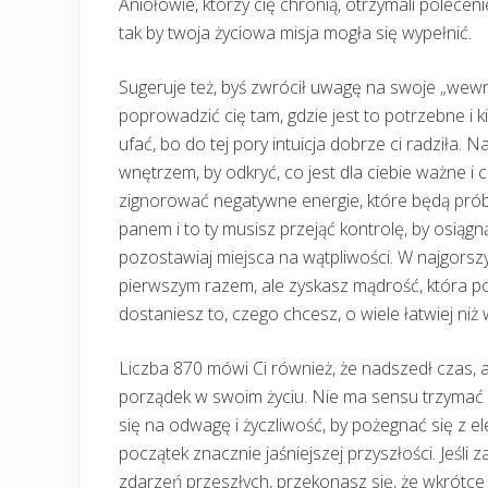
Aniołowie, którzy cię chronią, otrzymali polece
tak by twoja życiowa misja mogła się wypełnić.
Sugeruje też, byś zwrócił uwagę na swoje „wewn
poprowadzić cię tam, gdzie jest to potrzebne i k
ufać, bo do tej pory intuicja dobrze ci radziła
wnętrzem, by odkryć, co jest dla ciebie ważne i
zignorować negatywne energie, które będą prób
panem i to ty musisz przejąć kontrolę, by osiągną
pozostawiaj miejsca na wątpliwości. W najgorsz
pierwszym razem, ale zyskasz mądrość, która p
dostaniesz to, czego chcesz, o wiele łatwiej niż 
Liczba 870 mówi Ci również, że nadszedł czas, 
porządek w swoim życiu. Nie ma sensu trzymać si
się na odwagę i życzliwość, by pożegnać się z e
początek znacznie jaśniejszej przyszłości. Jeśli
zdarzeń przeszłych, przekonasz się, że wkrótce