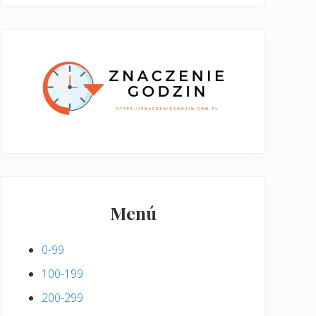
Menú
0-99
100-199
200-299