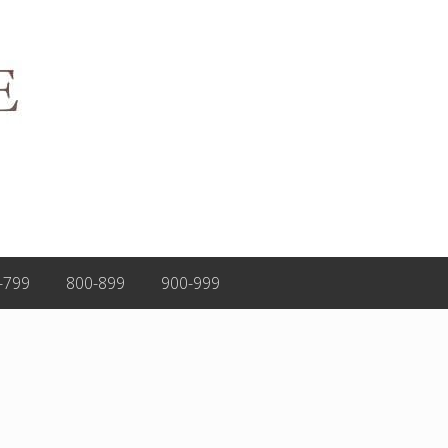
-799
800-899
900-999