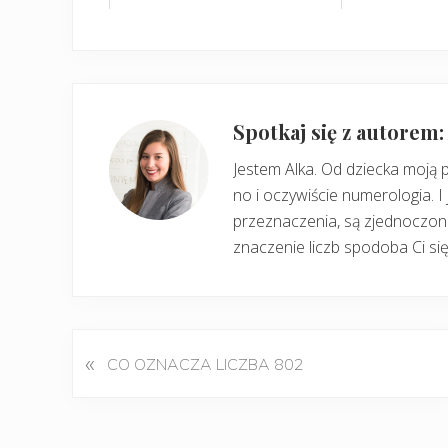
Spotkaj się z autorem
Jestem Alka. Od dziecka moją 
no i oczywiście numerologia. I 
przeznaczenia, są zjednoczone
znaczenie liczb spodoba Ci się
«
P
CO OZNACZA LICZBA 802
o
p
r