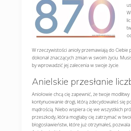
us
Wi
li
tw
o
W rzeczywistości anioły przemawiają do Ciebie 
dokonał znaczących zmian w swoim życiu. Musis
by wprowadzić jej zalecenia w swoje życie.
Anielskie przesłanie lic
Aniołowie chcą cię zapewnić, że twoje modlitwy 
kontynuowanie drogi, którą zdecydowałeś się p
mądrością. Niebo wspiera cię we wszystkich pró
przeszkody, która mogłaby cię zatrzymać w tw
błogosławieństw, które już otrzymałeś, pozwala 