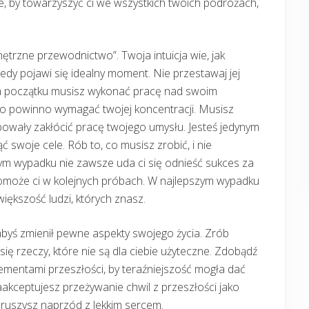
nie, by towarzyszyć ci we wszystkich twoich podróżach,
ętrzne przewodnictwo”. Twoja intuicja wie, jak
iedy pojawi się idealny moment. Nie przestawaj jej
. Na początku musisz wykonać pracę nad swoim
 co powinno wymagać twojej koncentracji. Musisz
owały zakłócić pracę twojego umysłu. Jesteś jedynym
ć swoje cele. Rób to, co musisz zrobić, i nie
ym wypadku nie zawsze uda ci się odnieść sukces za
omoże ci w kolejnych próbach. W najlepszym wypadku
większość ludzi, których znasz.
abyś zmienił pewne aspekty swojego życia. Zrób
ę rzeczy, które nie są dla ciebie użyteczne. Zdobądź
lementami przeszłości, by teraźniejszość mogła dać
 zaakceptujesz przeżywanie chwil z przeszłości jako
 ruszysz naprzód z lekkim sercem.