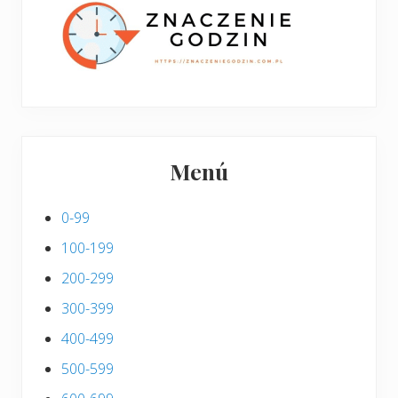
i
s
Menú
0-99
100-199
200-299
300-399
400-499
500-599