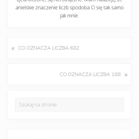
anielskie znaczenie liczb spodoba Ci się tak samo
jak mnie.
«
P
CO OZNACZA LICZBA 682
o
p
r
K
»
CO OZNACZA LICZBA 188
z
o
e
l
d
Pierwszy
e
n
Szukaj
j
panel
i
na
n
w
boczny
y
stronie
p
w
i
p
s