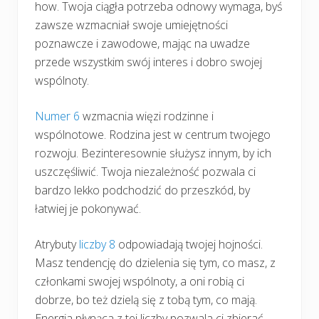
how. Twoja ciągła potrzeba odnowy wymaga, byś
zawsze wzmacniał swoje umiejętności
poznawcze i zawodowe, mając na uwadze
przede wszystkim swój interes i dobro swojej
wspólnoty.
Numer 6
wzmacnia więzi rodzinne i
wspólnotowe. Rodzina jest w centrum twojego
rozwoju. Bezinteresownie służysz innym, by ich
uszczęśliwić. Twoja niezależność pozwala ci
bardzo lekko podchodzić do przeszkód, by
łatwiej je pokonywać.
Atrybuty
liczby 8
odpowiadają twojej hojności.
Masz tendencję do dzielenia się tym, co masz, z
członkami swojej wspólnoty, a oni robią ci
dobrze, bo też dzielą się z tobą tym, co mają.
Energia płynąca z tej liczby pozwala ci zbierać