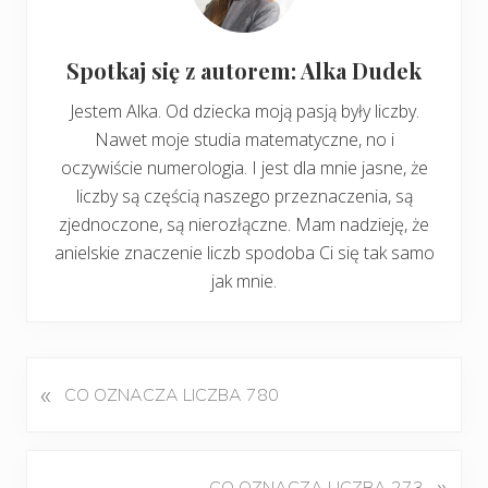
Spotkaj się z autorem: Alka Dudek
Jestem Alka. Od dziecka moją pasją były liczby.
Nawet moje studia matematyczne, no i
oczywiście numerologia. I jest dla mnie jasne, że
liczby są częścią naszego przeznaczenia, są
zjednoczone, są nierozłączne. Mam nadzieję, że
anielskie znaczenie liczb spodoba Ci się tak samo
jak mnie.
«
P
CO OZNACZA LICZBA 780
o
p
r
K
»
CO OZNACZA LICZBA 273