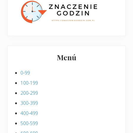
i
s
Menú
0-99
100-199
200-299
300-399
400-499
500-599