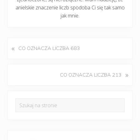
anielskie znaczenie liczb spodoba Ci się tak samo
jak mnie.
«
P
CO OZNACZA LICZBA 683
o
p
r
K
»
CO OZNACZA LICZBA 213
z
o
e
l
d
Pierwszy
e
n
Szukaj
j
panel
i
na
n
w
boczny
y
stronie
p
w
i
p
s