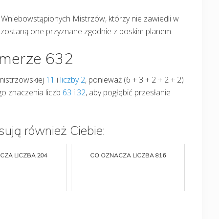
i Wniebowstąpionych Mistrzów, którzy nie zawiedli w
e zostaną one przyznane zgodnie z boskim planem.
umerze 632
mistrzowskiej
11
i
liczby 2
, ponieważ (6 + 3 + 2 + 2 + 2)
go znaczenia liczb
63
i
32
, aby pogłębić przesłanie
sują również Ciebie:
CZA LICZBA 204
CO OZNACZA LICZBA 816