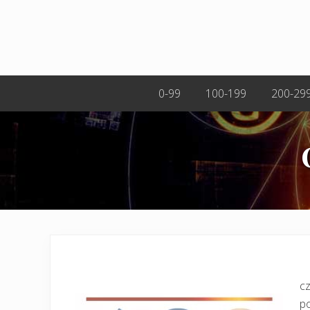
0-99
100-199
200-29
cz
po