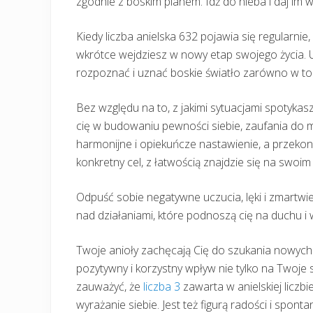
zgodnie z boskim planem. Idź do nieba i daj im w
Kiedy liczba anielska 632 pojawia się regularnie
wkrótce wejdziesz w nowy etap swojego życia. U
rozpoznać i uznać boskie światło zarówno w tobi
Bez względu na to, z jakimi sytuacjami spotykasz
cię w budowaniu pewności siebie, zaufania do mił
harmonijne i opiekuńcze nastawienie, a przekon
konkretny cel, z łatwością znajdzie się na swoi
Odpuść sobie negatywne uczucia, lęki i zmartwie
nad działaniami, które podnoszą cię na duchu i
Twoje anioły zachęcają Cię do szukania nowych
pozytywny i korzystny wpływ nie tylko na Twoje 
zauważyć, że
liczba 3
zawarta w anielskiej liczbi
wyrażanie siebie. Jest też figurą radości i sponta