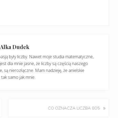
: Alka Dudek
pasją były liczby. Nawet moje studia matematyczne,
jest dla mnie jasne, że liczby są częścią naszego
, są nierozłączne. Mam nadzieję, że anielskie
 tak samo jak mnie.
K
»
CO OZNACZA LICZBA 805
o