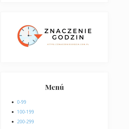
Menú
0-99
100-199
200-299