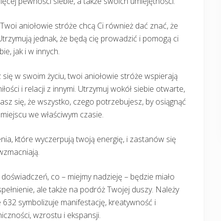
ięcej pewności siebie, a także swoich umiejętności.
, Twoi aniołowie stróże chcą Ci również dać znać, że
trzymują jednak, że będą cię prowadzić i pomogą ci
e, jak i w innych.
 się w swoim życiu, twoi aniołowie stróże wspierają
ości i relacji z innymi. Utrzymuj wokół siebie otwarte,
asz się, że wszystko, czego potrzebujesz, by osiągnąć
m miejscu we właściwym czasie.
nia, które wyczerpują twoją energię, i zastanów się
 wzmacniają.
 doświadczeń, co – miejmy nadzieję – będzie miało
spełnienie, ale także na podróż Twojej duszy. Należy
e 632 symbolizuje manifestację, kreatywność i
niczności, wzrostu i ekspansji.