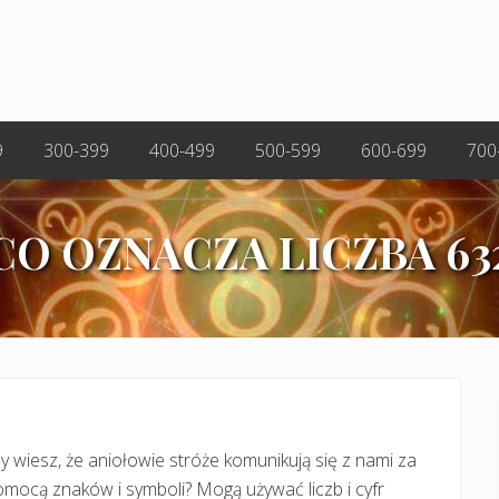
9
300-399
400-499
500-599
600-699
700
CO OZNACZA LICZBA 63
y wiesz, że aniołowie stróże komunikują się z nami za
mocą znaków i symboli? Mogą używać liczb i cyfr