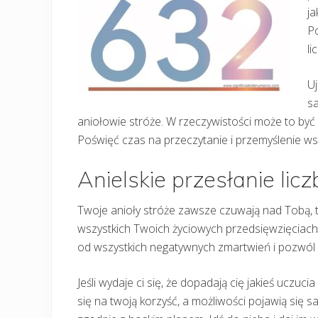
j
Po
li
Uj
sa
aniołowie stróże. W rzeczywistości może to być ty
Poświęć czas na przeczytanie i przemyślenie ws
Anielskie przesłanie lic
Twoje anioły stróże zawsze czuwają nad Tobą, t
wszystkich Twoich życiowych przedsięwzięciach;
od wszystkich negatywnych zmartwień i pozwól 
Jeśli wydaje ci się, że dopadają cię jakieś uczuc
się na twoją korzyść, a możliwości pojawią się 