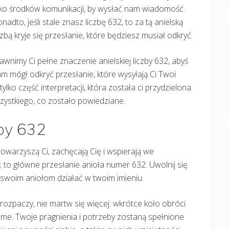
ako środków komunikacji, by wysłać nam wiadomość.
nadto, jeśli stale znasz liczbę 632, to za tą anielską
czbą kryje się przesłanie, które będziesz musiał odkryć.
awnimy Ci pełne znaczenie anielskiej liczby 632, abyś
m mógł odkryć przesłanie, które wysyłają Ci Twoi
lko część interpretacji, która została ci przydzielona.
zystkiego, co zostało powiedziane.
zby 632
owarzyszą Ci, zachęcają Cię i wspierają we
 to główne przesłanie anioła numer 632. Uwolnij się
swoim aniołom działać w twoim imieniu.
ia rozpaczy, nie martw się więcej: wkrótce koło obróci
same. Twoje pragnienia i potrzeby zostaną spełnione