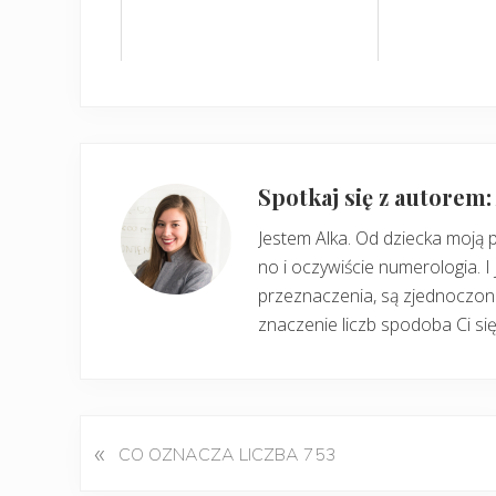
Spotkaj się z autorem
Jestem Alka. Od dziecka moją 
no i oczywiście numerologia. I 
przeznaczenia, są zjednoczone
znaczenie liczb spodoba Ci się
«
P
CO OZNACZA LICZBA 753
o