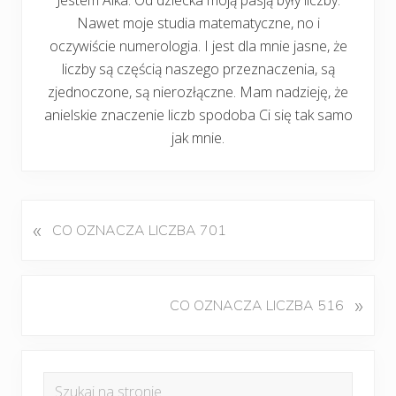
Nawet moje studia matematyczne, no i
oczywiście numerologia. I jest dla mnie jasne, że
liczby są częścią naszego przeznaczenia, są
zjednoczone, są nierozłączne. Mam nadzieję, że
anielskie znaczenie liczb spodoba Ci się tak samo
jak mnie.
«
P
CO OZNACZA LICZBA 701
o
p
r
K
»
CO OZNACZA LICZBA 516
z
o
e
l
d
Pierwszy
e
n
Szukaj
j
i