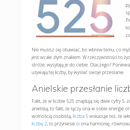
py
sp
Pe
to
z
Nie musisz się obawiać, bo wbrew temu, co myśli
jest wcale złym znakiem. W rzeczywistości to życ
stróże, wysyłają je do ciebie. Dlaczego? Ponie
używają tej liczby, by wysłać swoje przesłanie.
Anielskie przesłanie lic
Fakt, że w liczbie 525 znajdują się dwie cyfry 5, 
anielską, to fakt, że łączy ona w sobie energie o
wolnością osobistą,
liczba 5
wskazuje też, że wkr
liczbę 2
, to przyniesie ci ona harmonię, równowa