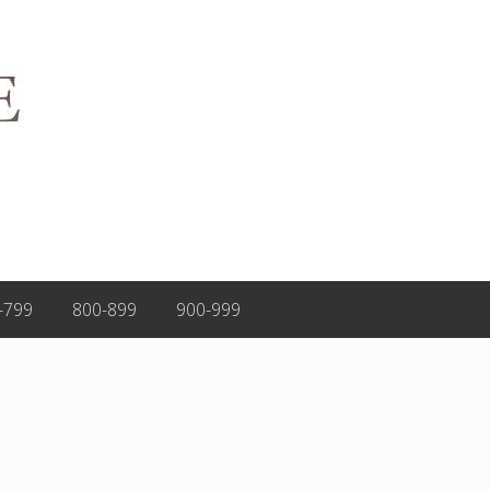
-799
800-899
900-999