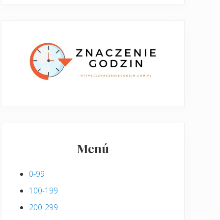
Menú
0-99
100-199
200-299