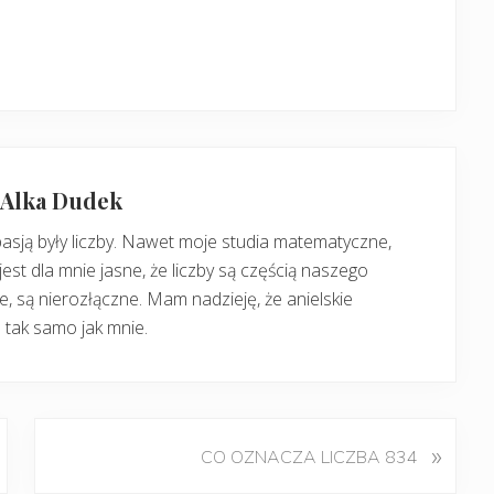
: Alka Dudek
pasją były liczby. Nawet moje studia matematyczne,
jest dla mnie jasne, że liczby są częścią naszego
, są nierozłączne. Mam nadzieję, że anielskie
 tak samo jak mnie.
K
»
CO OZNACZA LICZBA 834
o