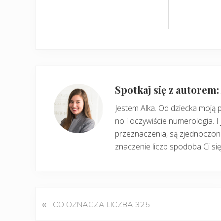
Spotkaj się z autorem
Jestem Alka. Od dziecka moją 
no i oczywiście numerologia. I 
przeznaczenia, są zjednoczone
znaczenie liczb spodoba Ci się
«
P
CO OZNACZA LICZBA 325
o