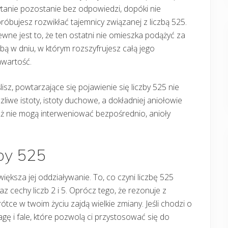
tanie pozostanie bez odpowiedzi, dopóki nie
róbujesz rozwikłać tajemnicy związanej z liczbą 525.
wne jest to, że ten ostatni nie omieszka podążyć za
bą w dniu, w którym rozszyfrujesz całą jego
awartość.
sz, powtarzające się pojawienie się liczby 525 nie
zliwe istoty, istoty duchowe, a dokładniej aniołowie
waż nie mogą interweniować bezpośrednio, anioły
zby 525
zwiększa jej oddziaływanie. To, co czyni liczbę 525
raz cechy liczb 2 i 5. Oprócz tego, że rezonuje z
ótce w twoim życiu zajdą wielkie zmiany. Jeśli chodzi o
gę i fale, które pozwolą ci przystosować się do