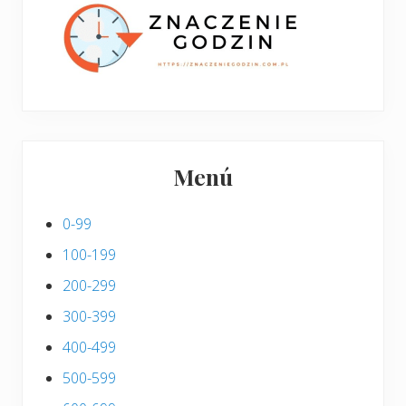
i
s
Menú
0-99
100-199
200-299
300-399
400-499
500-599