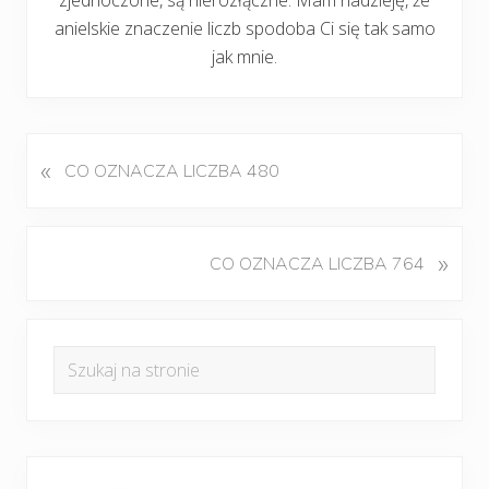
anielskie znaczenie liczb spodoba Ci się tak samo
jak mnie.
«
P
CO OZNACZA LICZBA 480
o
p
r
K
»
CO OZNACZA LICZBA 764
z
o
e
l
d
Pierwszy
e
n
Szukaj
j
panel
i
na
n
w
boczny
y
stronie
p
w
i
p
s