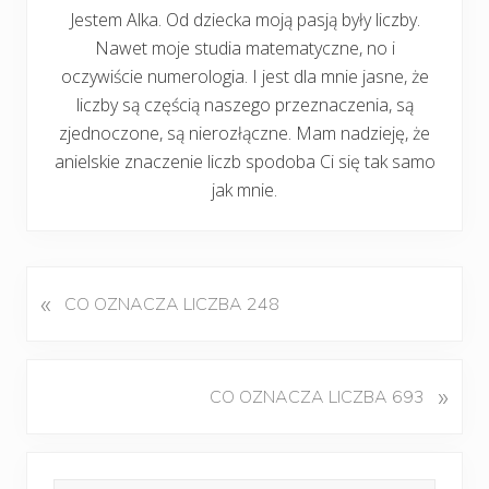
Jestem Alka. Od dziecka moją pasją były liczby.
Nawet moje studia matematyczne, no i
oczywiście numerologia. I jest dla mnie jasne, że
liczby są częścią naszego przeznaczenia, są
zjednoczone, są nierozłączne. Mam nadzieję, że
anielskie znaczenie liczb spodoba Ci się tak samo
jak mnie.
«
P
CO OZNACZA LICZBA 248
o
p
r
K
»
CO OZNACZA LICZBA 693
z
o
e
l
d
Pierwszy
e
n